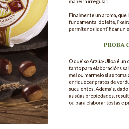
maneira irregular.
Finalmente un aroma, que l
fundamental do leite, lixei
permítenos identificar un 
PROBA 
O queixo Arzúa-Ulloa é un
tanto para elaboracións s
mel ou marmelo si se toma 
enriquecer pratos de verdu
suculentos. Ademais, dado
as súas propiedades, resu
ou para elaborar tostas e p