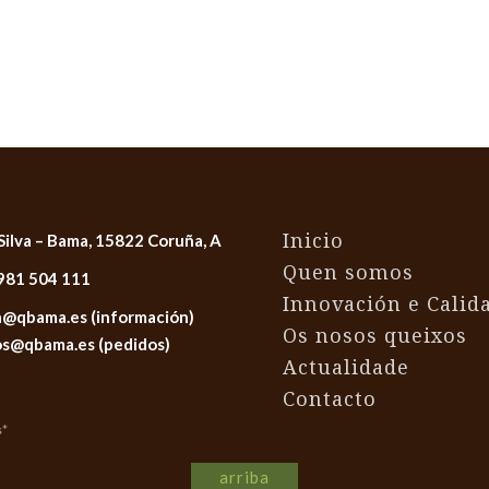
Inicio
 Silva – Bama, 15822 Coruña, A
Quen somos
981 504 111
Innovación e Calid
@qbama.es (información)
Os nosos queixos
s@qbama.es (pedidos)
Actualidade
Contacto
s*
arriba