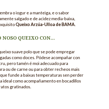
embra o iogur e a manteiga, e o sabor
ramente salgado e de acidez media-baixa,
exquisito
Queixo Arzúa-Ulloa de BAMA
.
O NOSO QUEIXO CON…
 queixo suave polo que se pode empregar
algadas como doces. Pódese acompañar con
cru, pero tamén é moi adecuado para
ra ou de carne ou para obter recheos mais
 que funde a baixas temperaturas sen perder
lta ideal como acompañamento en bocadillos
ratos gratinados.