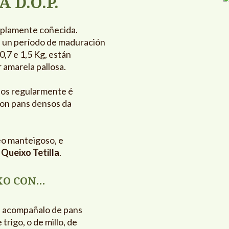
 D.O.P.
plamente coñecida.
n un período de maduración
0,7 e 1,5 Kg, están
r amarela pallosa.
idos regularmente é
con pans densos da
eo manteigoso, e
o
Queixo Tetilla
.
XO CON…
e acompañalo de pans
trigo, o de millo, de