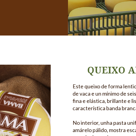
QUEIXO A
Este queixo de forma lentic
de vaca e un mínimo de sei
fina e elástica, brillante e
característica banda branc
No interior, unha pasta uni
amárelo pálido, mostra esc