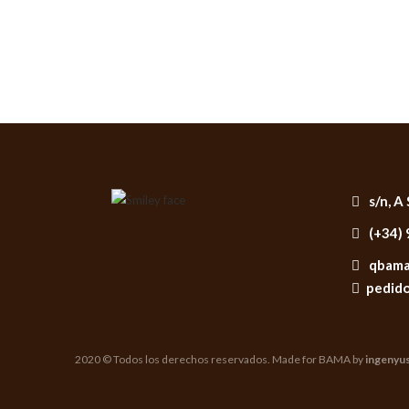
s/n, A
(+34) 
qbama
pedido
2020 © Todos los derechos reservados. Made for BAMA by
ingenyu