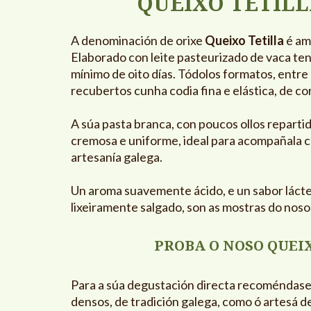
QUEIXO TETILLA
A denominación de orixe
Queixo Tetilla
é am
Elaborado con leite pasteurizado de vaca te
mínimo de oito días. Tódolos formatos, entre 
recubertos cunha codia fina e elástica, de co
A súa pasta branca, con poucos ollos repart
cremosa e uniforme, ideal para acompañala 
artesanía galega.
Un aroma suavemente ácido, e un sabor láct
lixeiramente salgado, son as mostras do nos
PROBA O NOSO QUEI
Para a súa degustación directa recoméndas
densos, de tradición galega, como ó artesá de 