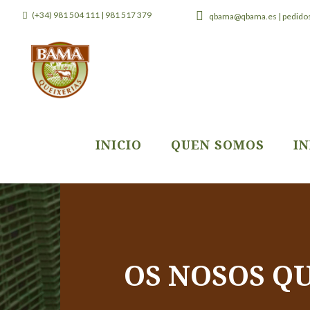
(+34) 981 504 111 | 981 517 379
qbama@qbama.es | pedid
INICIO
QUEN SOMOS
I
OS NOSOS Q