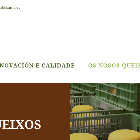
os@qbama.es
NNOVACIÓN E CALIDADE
OS NOSOS QUEI
UEIXOS